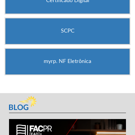
Certificado Digital
SCPC
myrp. NF Eletrônica